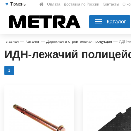
|
Оплата
|
Доставка по России
|
Контакты
|
О ко
Каталог
—
—
—
Главная
Каталог
Дорожная и строительная продукция
ИДН-л
ИДН-лежачий полицей
1