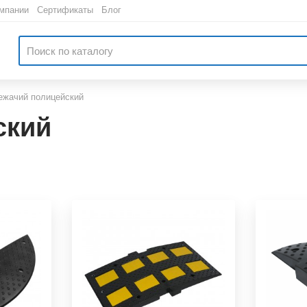
мпании
|
Сертификаты
|
Блог
ежачий полицейский
ский