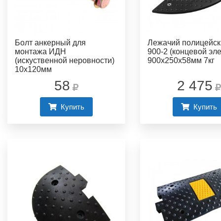
Болт анкерный для
Лежачий полицейс
монтажа ИДН
900-2 (концевой эл
(искуственной неровности)
900х250х58мм 7кг
10х120мм
58
2 475
Купить
Купить